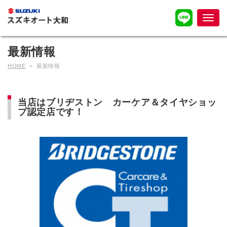
ナ
ビ
ゲ
最新情報
ー
HOME
> 最新情報
シ
ョ
ン
当店はブリヂストン カーケア＆タイヤショッ
プ認定店です！